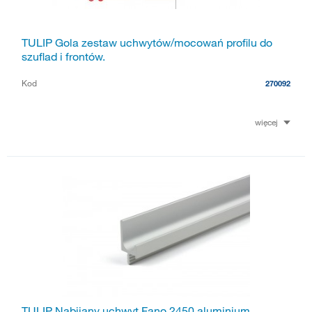
TULIP Gola zestaw uchwytów/mocowań profilu do
szuflad i frontów.
Kod
270092
więcej
TULIP Nabijany uchwyt Fano 2450 aluminium