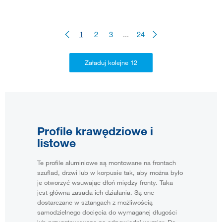
1
2
3
...
24
Profile krawędziowe i
listowe
Te profile aluminiowe są montowane na frontach
szuflad, drzwi lub w korpusie tak, aby można było
je otworzyć wsuwając dłoń między fronty. Taka
jest główna zasada ich działania. Są one
dostarczane w sztangach z możliwością
samodzielnego docięcia do wymaganej długości
lub przygotowywane na odpowiedni wymiar. Do