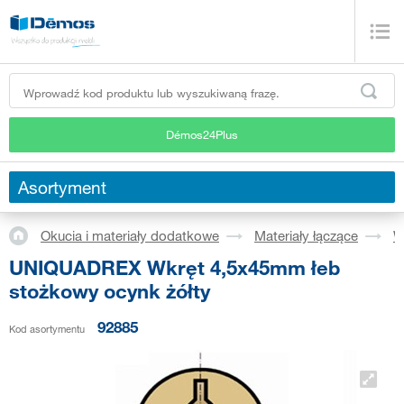
Démos24Plus
Asortyment
Okucia i materiały dodatkowe
Materiały łączące
W
UNIQUADREX Wkręt 4,5x45mm łeb
stożkowy ocynk żółty
92885
Kod asortymentu