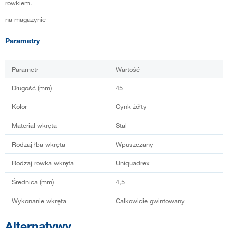
rowkiem.
na magazynie
Parametry
Parametr
Wartość
Długość (mm)
45
Kolor
Cynk żółty
Materiał wkręta
Stal
Rodzaj łba wkręta
Wpuszczany
Rodzaj rowka wkręta
Uniquadrex
Średnica (mm)
4,5
Wykonanie wkręta
Całkowicie gwintowany
Alternatywy