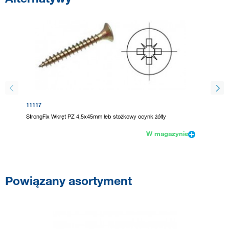
11117
95647
StrongFix Wkręt PZ 4,5x45mm łeb stożkowy ocynk żółty
Wkręt P
W magazynie
Powiązany asortyment