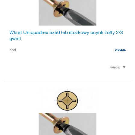
Wkręt Uniquadrex 5x50 łeb stożkowy ocynk żółty 2/3
gwint
Kod
233434
więcej