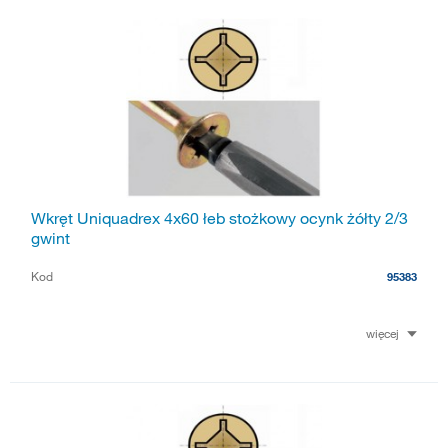
Wkręt Uniquadrex 4x60 łeb stożkowy ocynk żółty 2/3
gwint
Kod
95383
więcej