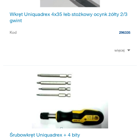
Wkręt Uniquadrex 4x35 łeb stożkowy ocynk żółty 2/3
gwint
Kod
296335
więcej
Śrubowkręt Uniquadrex + 4 bity