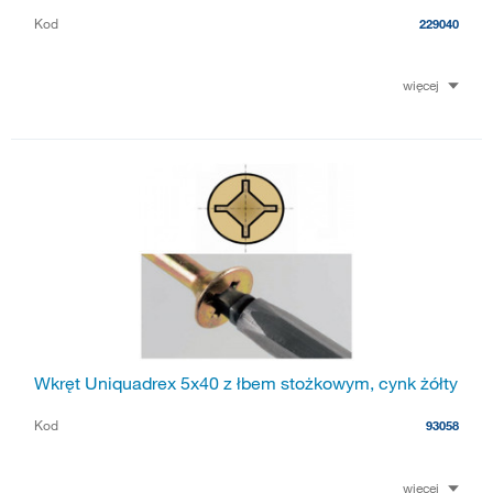
Kod
229040
więcej
Wkręt Uniquadrex 5x40 z łbem stożkowym, cynk żółty
Kod
93058
więcej