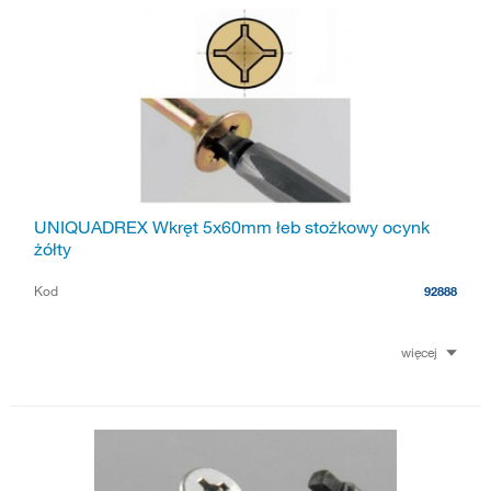
UNIQUADREX Wkręt 5x60mm łeb stożkowy ocynk
żółty
Kod
92888
więcej