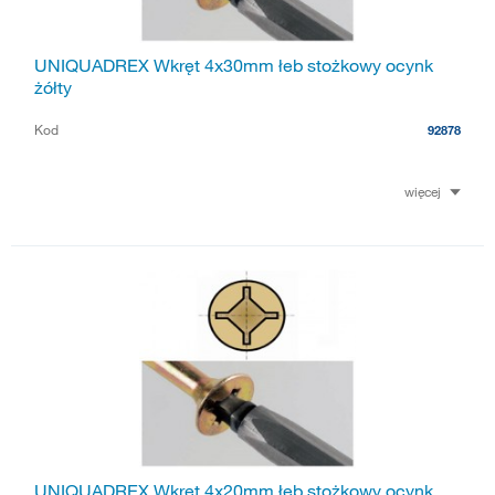
UNIQUADREX Wkręt 4x30mm łeb stożkowy ocynk
żółty
Kod
92878
więcej
UNIQUADREX Wkręt 4x20mm łeb stożkowy ocynk