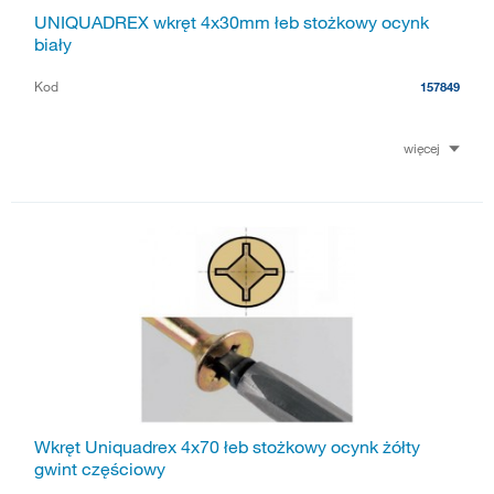
UNIQUADREX wkręt 4x30mm łeb stożkowy ocynk
biały
Kod
157849
więcej
Wkręt Uniquadrex 4x70 łeb stożkowy ocynk żółty
gwint częściowy