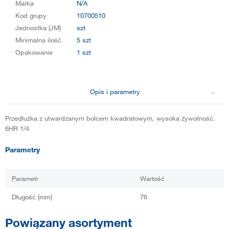
Marka
N/A
Kod grupy
10700510
Jednostka (JM)
szt
Minimalna ilość
5 szt
Opakowanie
1 szt
Opis i parametry
Przedłużka z utwardzanym bolcem kwadratowym, wysoka żywotność.
6HR 1/4
Parametry
Parametr
Wartość
Długość (mm)
76
Powiązany asortyment