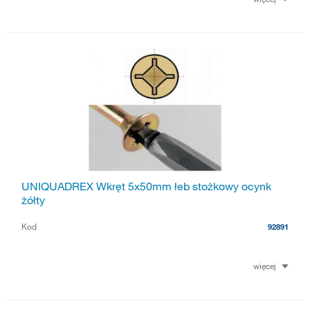
UNIQUADREX Wkręt 5x50mm łeb stożkowy ocynk
żółty
Kod
92891
więcej