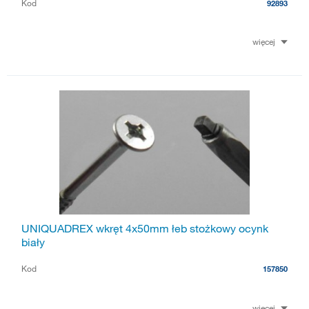
Kod
92893
więcej
UNIQUADREX wkręt 4x50mm łeb stożkowy ocynk
biały
Kod
157850
więcej