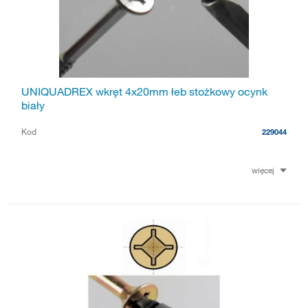
UNIQUADREX wkręt 4x20mm łeb stożkowy ocynk
biały
Kod
229044
więcej