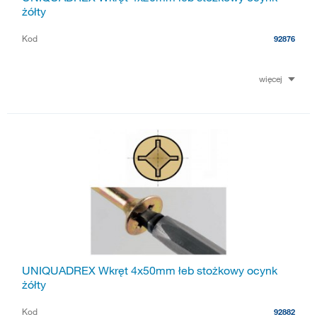
żółty
Kod
92876
więcej
UNIQUADREX Wkręt 4x50mm łeb stożkowy ocynk
żółty
Kod
92882