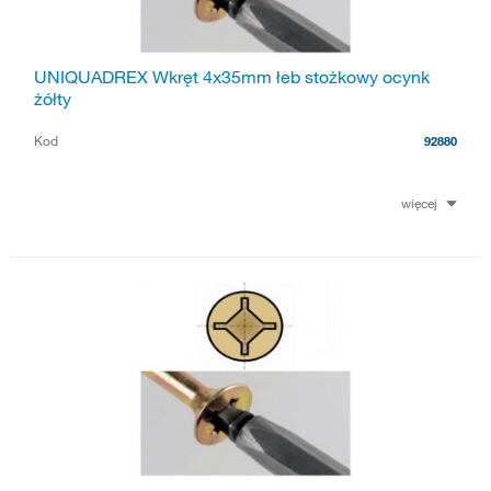
UNIQUADREX Wkręt 4x35mm łeb stożkowy ocynk
żółty
Kod
92880
więcej