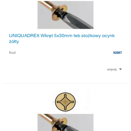
UNIQUADREX Wkręt 5x30mm łeb stożkowy ocynk
żółty
Kod
92887
więcej