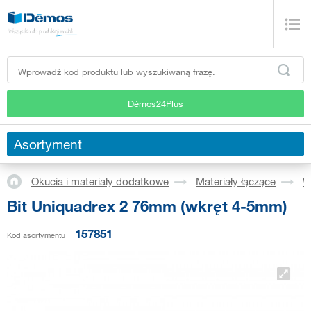
Démos24Plus
Asortyment
Okucia i materiały dodatkowe
Materiały łączące
W
Bit Uniquadrex 2 76mm (wkręt 4-5mm)
157851
Kod asortymentu