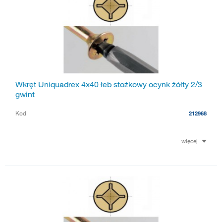
Wkręt Uniquadrex 4x40 łeb stożkowy ocynk żółty 2/3
gwint
Kod
212968
więcej