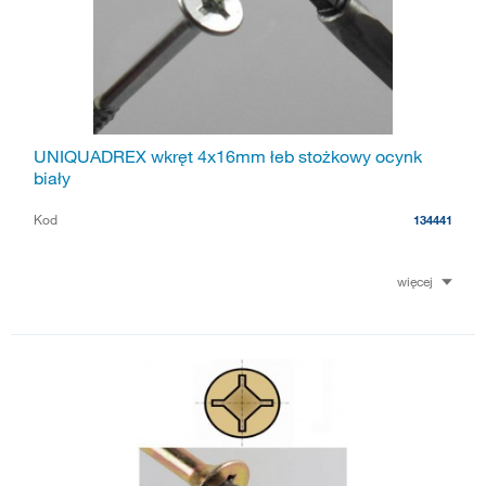
UNIQUADREX wkręt 4x16mm łeb stożkowy ocynk
biały
Kod
134441
więcej