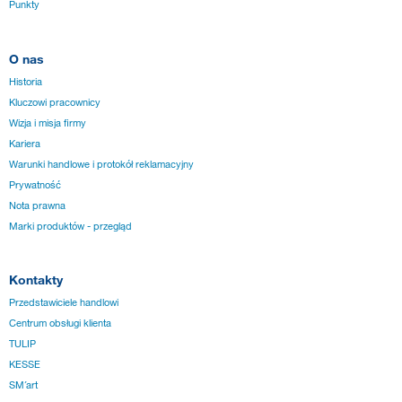
Punkty
O nas
Historia
Kluczowi pracownicy
Wizja i misja firmy
Kariera
Warunki handlowe i protokół reklamacyjny
Prywatność
Nota prawna
Marki produktów - przegląd
Kontakty
Przedstawiciele handlowi
Centrum obsługi klienta
TULIP
KESSE
SM´art