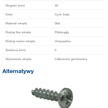
Długość (mm)
40
Kolor
Cynk biały
Materiał wkręta
Stal
Rodzaj łba wkręta
Półokrągły
Rodzaj rowka wkręta
Uniquadrex
Średnica (mm)
5
Wykonanie wkręta
Całkowicie gwintowany
Alternatywy