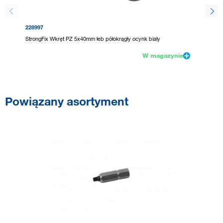
228997
381832
StrongFix Wkręt PZ 5x40mm łeb półokrągły ocynk biały
SPAX wkr
W magazynie
Powiązany asortyment