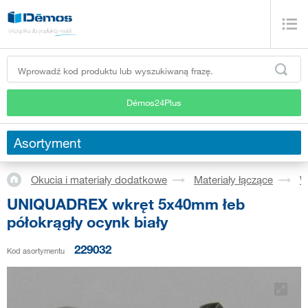
Démos24Plus
Asortyment
Okucia i materiały dodatkowe
Materiały łączące
W
UNIQUADREX wkręt 5x40mm łeb
półokrągły ocynk biały
229032
Kod asortymentu