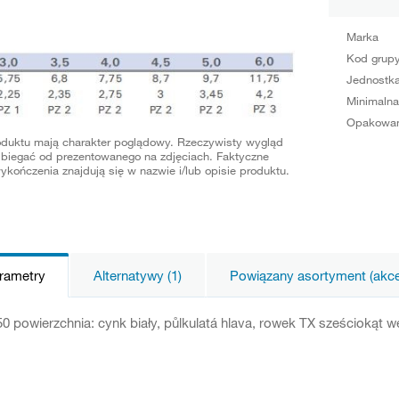
Marka
Kod grup
Jednostka
Minimalna
Opakowan
oduktu mają charakter poglądowy. Rzeczywisty wygląd
biegać od prezentowanego na zdjęciach. Faktyczne
ykończenia znajdują się w nazwie i/lub opisie produktu.
arametry
Alternatywy (1)
Powiązany asortyment (akces
0 powierzchnia: cynk biały, půlkulatá hlava, rowek TX sześciokąt 