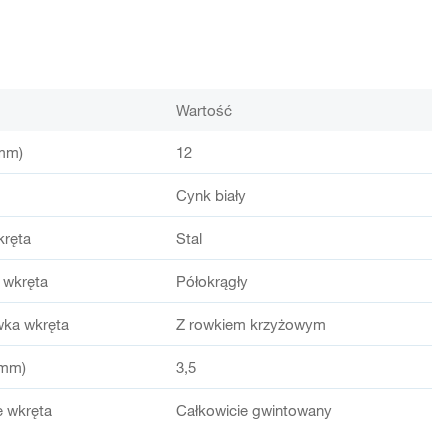
Wartość
mm)
12
Cynk biały
kręta
Stal
 wkręta
Półokrągły
wka wkręta
Z rowkiem krzyżowym
(mm)
3,5
 wkręta
Całkowicie gwintowany