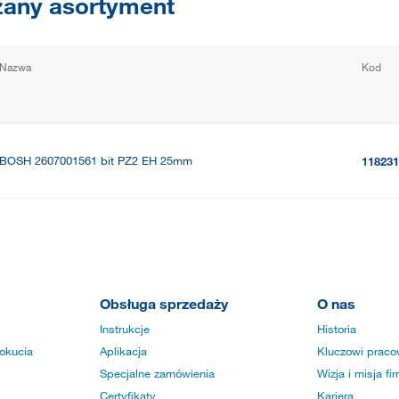
any asortyment
Nazwa
Kod
BOSH 2607001561 bit PZ2 EH 25mm
118231
Obsługa sprzedaży
O nas
Instrukcje
Historia
okucia
Aplikacja
Kluczowi praco
Specjalne zamówienia
Wizja i misja fi
Certyfikaty
Kariera