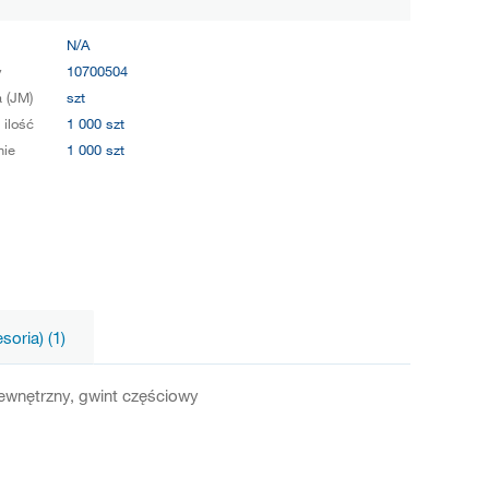
N/A
y
10700504
 (JM)
szt
 ilość
1 000 szt
ie
1 000 szt
oria) (1)
wewnętrzny, gwint częściowy