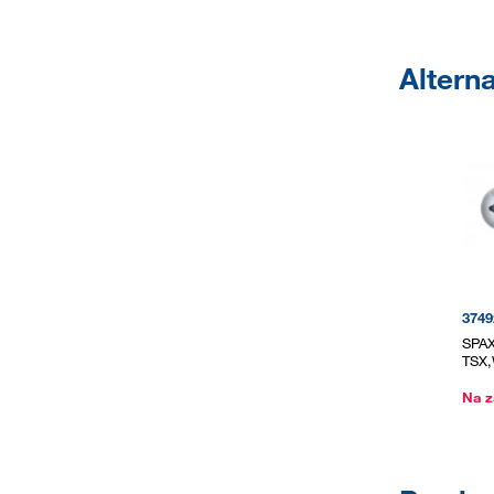
Altern
3749
SPAX
TSX,
Na z