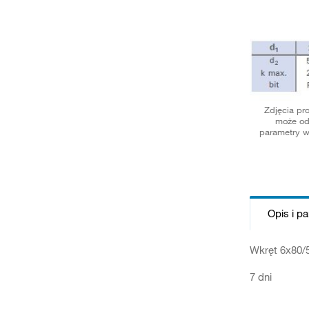
Zdjęcia pr
może od
parametry w
Opis i p
Wkręt 6x80/5
7 dni