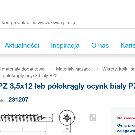
Aktualności
Inspiracja
O nas
Kari
i materiały dodatkowe
Materiały łączące
Wkręty, kołki, ś
b półokrągły ocynk biały PZ2
Z 3,5x12 łeb półokrągły ocynk biały 
231207
ntu
Na zamów
Cenę pro
zalogowa