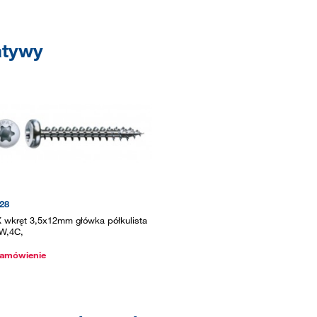
atywy
28
 wkręt 3,5x12mm główka półkulista
W,4C,
amówienie