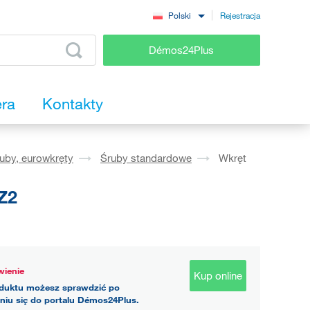
Rejestracja
Polski
Démos24Plus
era
Kontakty
ruby, eurowkręty
Śruby standardowe
Wkręt
PZ2
ienie
Kup online
duktu możesz sprawdzić po
niu się do portalu Démos24Plus.