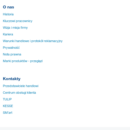
O nas
Historia
Kluczowi pracownicy
Wizja i misja firmy
Kariera
Warunki handlowe i protokół reklamacyjny
Prywatność
Nota prawna
Marki produktów - przegląd
Kontakty
Przedstawiciele handlowi
Centrum obsługi klienta
TULIP
KESSE
SM´art