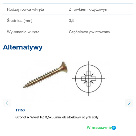
Rodzaj rowka wkręta
Z rowkiem krzyżowym
Średnica (mm)
3,5
Wykonanie wkręta
Częściowo gwintowany
Alternatywy
11153
92871
StrongFix Wkręt PZ 3,5x35mm łeb stożkowy ocynk żółty
UNIQUAD
W magazynie