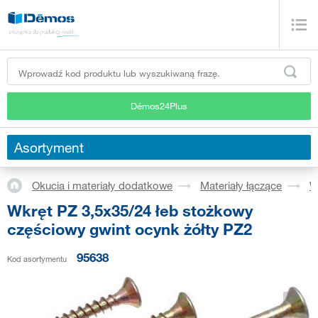
Démos24Plus
Asortyment
Okucia i materiały dodatkowe
Materiały łączące
W
Wkręt PZ 3,5x35/24 łeb stożkowy
częściowy gwint ocynk żółty PZ2
95638
Kod asortymentu