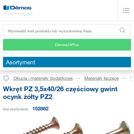
Démos24Plus
Asortyment
Okucia i materiały dodatkowe
Materiały łączące
W
Wkręt PZ 3,5x40/26 częściowy gwint
ocynk żółty PZ2
152882
Kod asortymentu