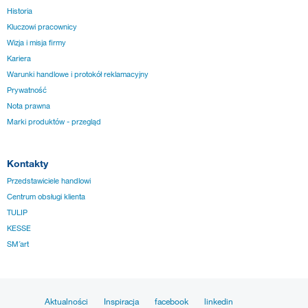
Historia
Kluczowi pracownicy
Wizja i misja firmy
Kariera
Warunki handlowe i protokół reklamacyjny
Prywatność
Nota prawna
Marki produktów - przegląd
Kontakty
Przedstawiciele handlowi
Centrum obsługi klienta
TULIP
KESSE
SM´art
Aktualności
Inspiracja
facebook
linkedin