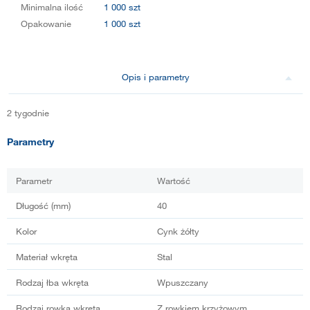
Minimalna ilość
1 000 szt
Opakowanie
1 000 szt
Opis i parametry
2 tygodnie
Parametry
Parametr
Wartość
Długość (mm)
40
Kolor
Cynk żółty
Materiał wkręta
Stal
Rodzaj łba wkręta
Wpuszczany
Rodzaj rowka wkręta
Z rowkiem krzyżowym