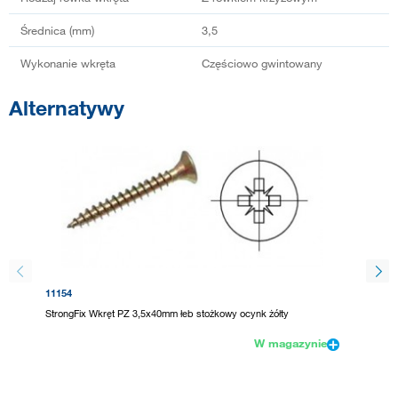
Średnica (mm)
3,5
Wykonanie wkręta
Częściowo gwintowany
Alternatywy
11154
228965
StrongFix Wkręt PZ 3,5x40mm łeb stożkowy ocynk żółty
StrongF
W magazynie