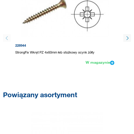
228944
92883
StrongFix Wkręt PZ 4x60mm łeb stożkowy ocynk żółty
UNIQUAD
W magazynie
Powiązany asortyment