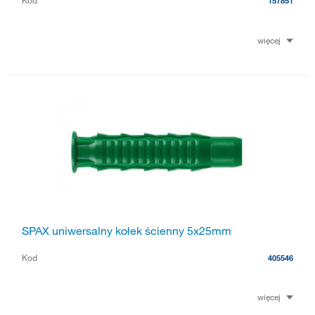
Kod
157851
więcej
SPAX uniwersalny kołek ścienny 5x25mm
Kod
405546
więcej