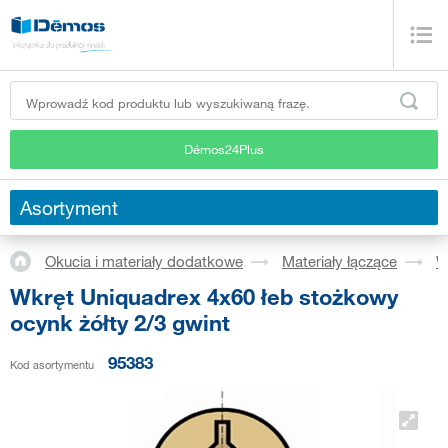
Démos24Plus
Asortyment
Okucia i materiały dodatkowe
Materiały łączące
W
Wkręt Uniquadrex 4x60 łeb stożkowy
ocynk żółty 2/3 gwint
95383
Kod asortymentu