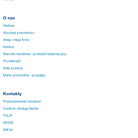
O nas
Historia
Kluczowi pracownicy
Wizja i misja firmy
Kariera
Warunki handlowe i protokół reklamacyjny
Prywatność
Nota prawna
Marki produktów - przegląd
Kontakty
Przedstawiciele handlowi
Centrum obsługi klienta
TULIP
KESSE
SM´art