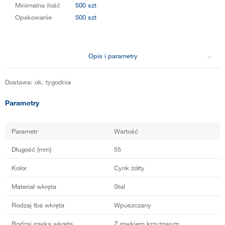
Minimalna ilość
500 szt
Opakowanie
500 szt
Opis i parametry
Dostawa: ok. tygodnia
Parametry
Parametr
Wartość
Długość (mm)
55
Kolor
Cynk żółty
Materiał wkręta
Stal
Rodzaj łba wkręta
Wpuszczany
Rodzaj rowka wkręta
Z rowkiem krzyżowym