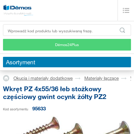
Démos24Plus
Asortyment
Okucia i materiały dodatkowe
Materiały łączące
W
Wkręt PZ 4x55/36 łeb stożkowy
częściowy gwint ocynk żółty PZ2
95633
Kod asortymentu