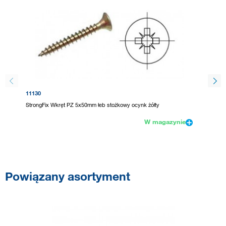
11130
92891
StrongFix Wkręt PZ 5x50mm łeb stożkowy ocynk żółty
UNIQUAD
W magazynie
Powiązany asortyment