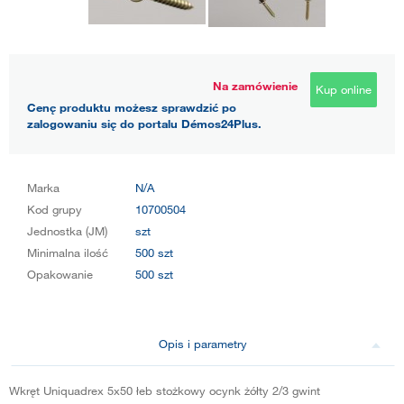
Na zamówienie
Kup online
Cenę produktu możesz sprawdzić po
zalogowaniu się do portalu Démos24Plus.
Marka
N/A
Kod grupy
10700504
Jednostka (JM)
szt
Minimalna ilość
500 szt
Opakowanie
500 szt
Opis i parametry
Wkręt Uniquadrex 5x50 łeb stożkowy ocynk żółty 2/3 gwint