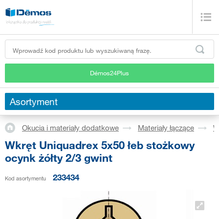
Démos24Plus
Asortyment
Okucia i materiały dodatkowe
Materiały łączące
W
Wkręt Uniquadrex 5x50 łeb stożkowy
ocynk żółty 2/3 gwint
233434
Kod asortymentu