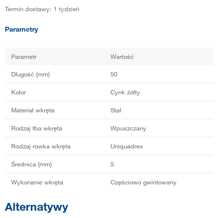
Termin dostawy: 1 tydzień
Parametry
Parametr
Wartość
Długość (mm)
50
Kolor
Cynk żółty
Materiał wkręta
Stal
Rodzaj łba wkręta
Wpuszczany
Rodzaj rowka wkręta
Uniquadrex
Średnica (mm)
5
Wykonanie wkręta
Częściowo gwintowany
Alternatywy