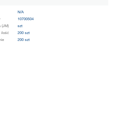
N/A
y
10700504
 (JM)
szt
 ilość
200 szt
ie
200 szt