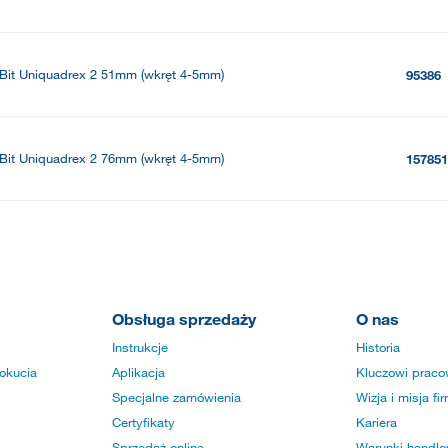
Bit Uniquadrex 2 51mm (wkręt 4-5mm)
95386
Bit Uniquadrex 2 76mm (wkręt 4-5mm)
157851
Obsługa sprzedaży
O nas
Instrukcje
Historia
okucia
Aplikacja
Kluczowi praco
Specjalne zamówienia
Wizja i misja fi
Certyfikaty
Kariera
Sprzedaż online
Warunki handlow