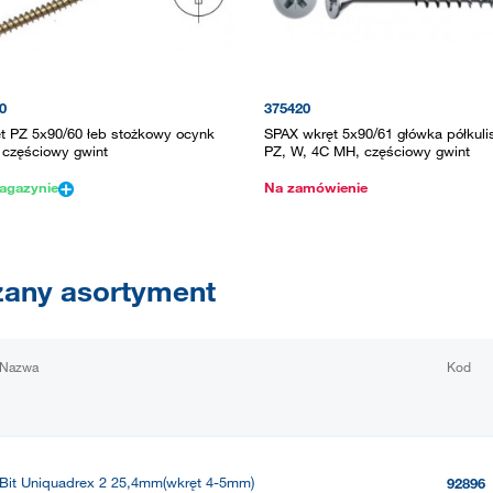
0
375420
t PZ 5x90/60 łeb stożkowy ocynk
SPAX wkręt 5x90/61 główka półkuli
y częściowy gwint
PZ, W, 4C MH, częściowy gwint
agazynie
Na zamówienie
any asortyment
Nazwa
Kod
Bit Uniquadrex 2 25,4mm(wkręt 4-5mm)
92896