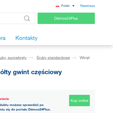
Rejestracja
Polski
Démos24Plus
era
Kontakty
ruby, eurowkręty
Śruby standardowe
Wkręt
ółty gwint częściowy
ienie
Kup online
duktu możesz sprawdzić po
niu się do portalu Démos24Plus.