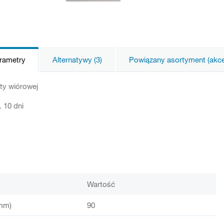
arametry
Alternatywy (3)
Powiązany asortyment (akces
ty wiórowej
 10 dni
Wartość
mm)
90