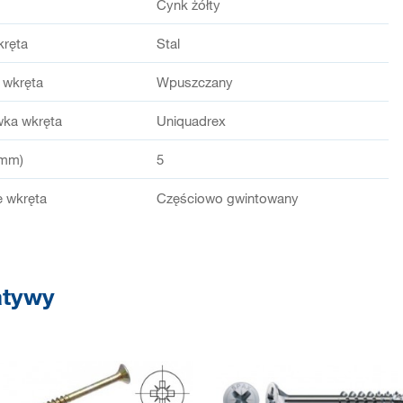
Cynk żółty
kręta
Stal
 wkręta
Wpuszczany
wka wkręta
Uniquadrex
(mm)
5
 wkręta
Częściowo gwintowany
atywy