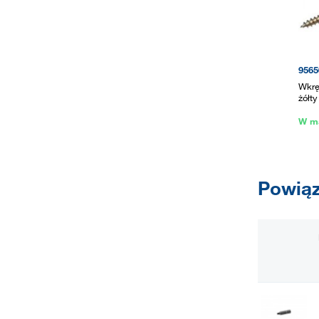
9565
Wkrę
żółt
W m
Powiąz