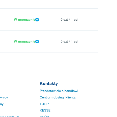
W magazynie
5 szt / 1 szt
W magazynie
5 szt / 1 szt
Kontakty
Przedstawiciele handlowi
wnicy
Centrum obsługi klienta
rmy
TULIP
KESSE
e i protokół
SM´art