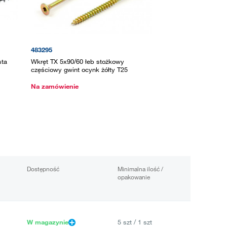
483295
sta
Wkręt TX 5x90/60 łeb stożkowy
częściowy gwint ocynk żółty T25
Na zamówienie
Dostępność
Minimalna ilość /
opakowanie
W magazynie
5 szt / 1 szt