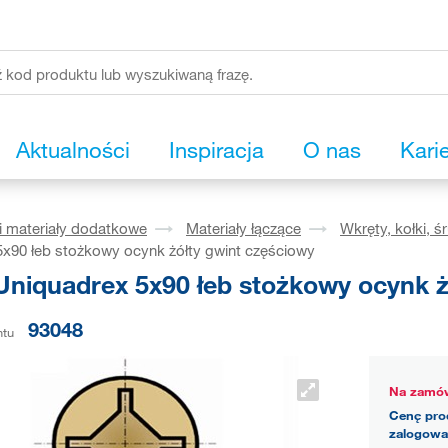
Aktualności
Inspiracja
O nas
Kari
i materiały dodatkowe
Materiały łączące
Wkręty, kołki, ś
x90 łeb stożkowy ocynk żółty gwint częściowy
Uniquadrex 5x90 łeb stożkowy ocynk ż
93048
ntu
Na zamów
Cenę pro
zalogowa