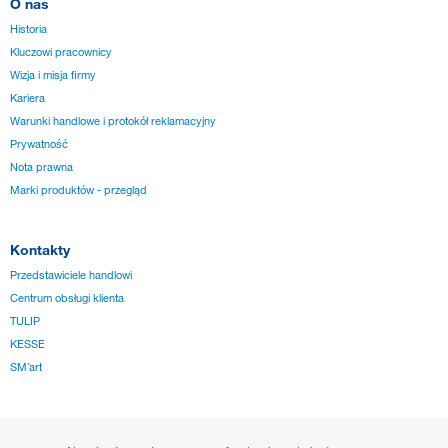
O nas
Historia
Kluczowi pracownicy
Wizja i misja firmy
Kariera
Warunki handlowe i protokół reklamacyjny
Prywatność
Nota prawna
Marki produktów - przegląd
Kontakty
Przedstawiciele handlowi
Centrum obsługi klienta
TULIP
KESSE
SM´art