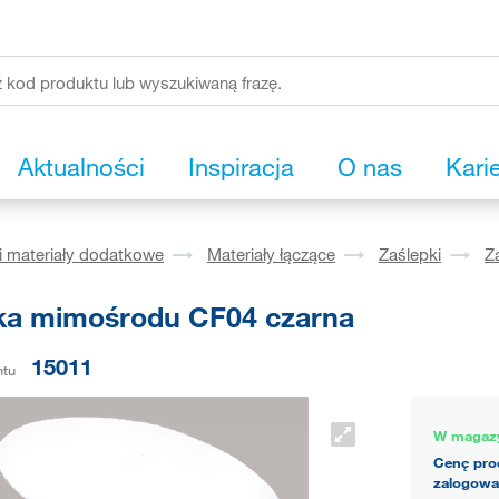
Aktualności
Inspiracja
O nas
Kari
i materiały dodatkowe
Materiały łączące
Zaślepki
Z
ka mimośrodu CF04 czarna
15011
ntu
W magaz
Cenę pro
zalogowa