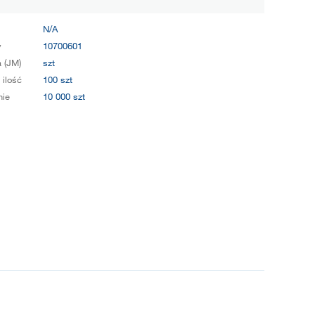
N/A
y
10700601
 (JM)
szt
 ilość
100 szt
ie
10 000 szt