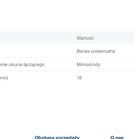
Wartość
Barwa uniwersalna
enie okucia łączącego
Mimośrody
(mm)
18
Obsługa sprzedaży
O nas