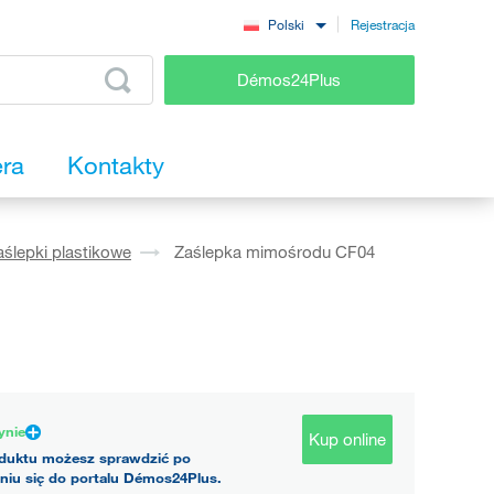
Rejestracja
Polski
Démos24Plus
era
Kontakty
aślepki plastikowe
Zaślepka mimośrodu CF04
ynie
Kup online
duktu możesz sprawdzić po
niu się do portalu Démos24Plus.