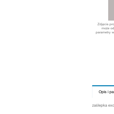
Zdjęcia pr
może od
parametry w
Opis i p
zaślepka ex