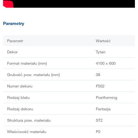
Parametry
Parametr
Wartość
Dekor
Tytan
Format materiału (mm)
4100 x 600
Grubość pow. materiału (mm)
38
Numer dekoru
F502
Rodzaj blatu
Postforming
Rodzaj dekoru
Fantazja
Struktura pow. materiału
ST2
Właściwość materiału
P2