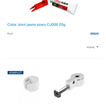
Color Joint jasno szary CJ006 20g
Kod
305233
więcej
KOMPLET