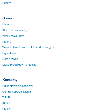
Punkty
O nas
Historia
Kluczowi pracownicy
Wizja i misja firmy
Kariera
Warunki handlowe i protokół reklamacyjny
Prywatność
Nota prawna
Marki produktów - przegląd
Kontakty
Przedstawiciele handlowi
Centrum obsługi klienta
TULIP
KESSE
SM´art