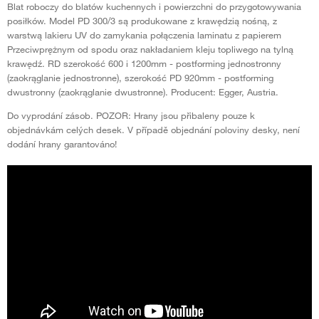
Blat roboczy do blatów kuchennych i powierzchni do przygotowywania
posiłków. Model PD 300/3 są produkowane z krawędzią nośną, z
warstwą lakieru UV do zamykania połączenia laminatu z papierem
Przeciwprężnym od spodu oraz nakładaniem kleju topliwego na tylną
krawędź. RD szerokość 600 i 1200mm - postforming jednostronny
(zaokrąglanie jednostronne), szerokość PD 920mm - postforming
dwustronny (zaokrąglanie dwustronne). Producent: Egger, Austria.
Do vyprodání zásob. POZOR: Hrany jsou přibaleny pouze k
objednávkám celých desek. V případě objednání poloviny desky, není
dodání hrany garantováno!