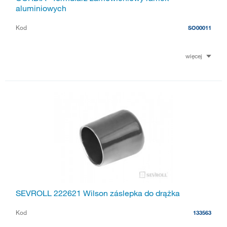
aluminiowych
Kod
SO00011
więcej
SEVROLL 222621 Wilson záslepka do drążka
Kod
133563