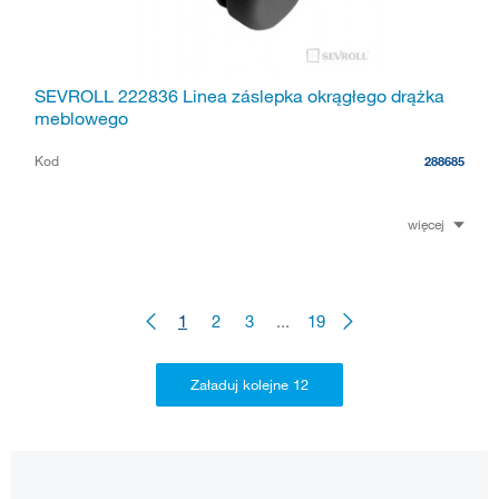
SEVROLL 222836 Linea záslepka okrągłego drążka
meblowego
Kod
288685
więcej
1
2
3
...
19