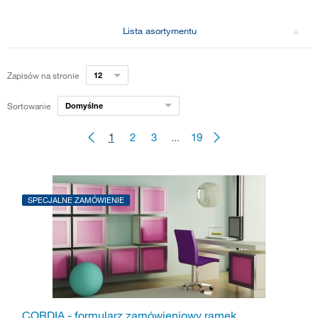
Lista asortymentu
Zapisów na stronie
12
Sortowanie
Domyślne
1
2
3
...
19
SPECJALNE ZAMÓWIENIE
CORDIA - formularz zamówieniowy ramek