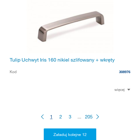
Tulip Uchwyt Iris 160 nikiel szlifowany + wkręty
Kod
308976
więcej
1
2
3
...
205