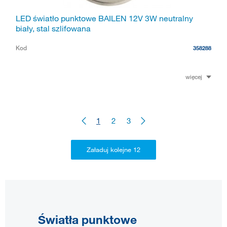
LED światło punktowe BAILEN 12V 3W neutralny
biały, stal szlifowana
Kod
358288
więcej
1
2
3
Światła punktowe