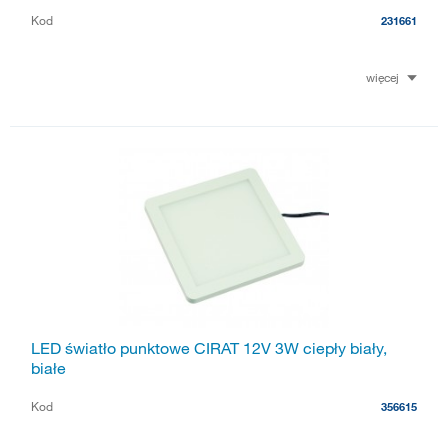
Kod
231661
więcej
LED światło punktowe CIRAT 12V 3W ciepły biały,
białe
Kod
356615