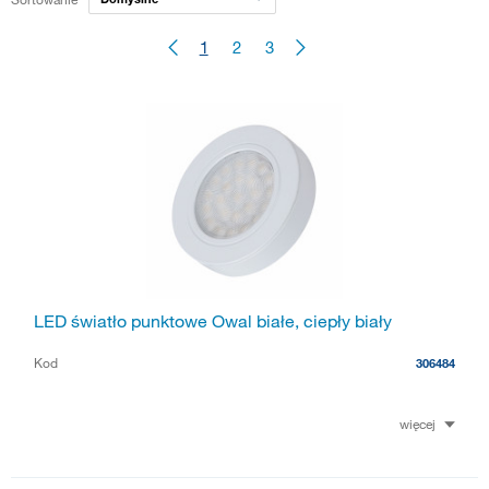
1
2
3
LED światło punktowe Owal białe, ciepły biały
Kod
306484
więcej