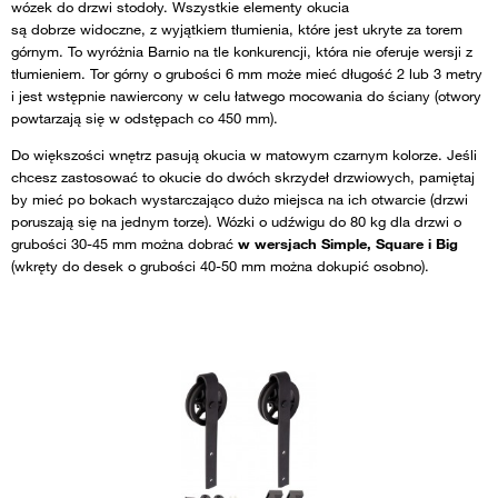
wózek do drzwi stodoły. Wszystkie elementy okucia
są dobrze widoczne, z wyjątkiem tłumienia, które jest ukryte za torem
górnym. To wyróżnia Barnio na tle konkurencji, która nie oferuje wersji z
tłumieniem. Tor górny o grubości 6 mm może mieć długość 2 lub 3 metry
i jest wstępnie nawiercony w celu łatwego mocowania do ściany (otwory
powtarzają się w odstępach co 450 mm).
Do większości wnętrz pasują okucia w matowym czarnym kolorze. Jeśli
chcesz zastosować to okucie do dwóch skrzydeł drzwiowych, pamiętaj
by mieć po bokach wystarczająco dużo miejsca na ich otwarcie (drzwi
poruszają się na jednym torze). Wózki o udźwigu do 80 kg dla drzwi o
grubości 30-45 mm można dobrać
w wersjach Simple, Square i Big
(wkręty do desek o grubości 40-50 mm można dokupić osobno).