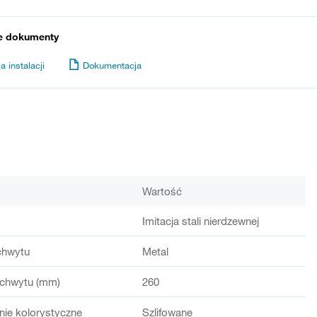
e dokumenty
a instalacji
Dokumentacja
Wartość
Imitacja stali nierdzewnej
chwytu
Metal
chwytu (mm)
260
ie kolorystyczne
Szlifowane