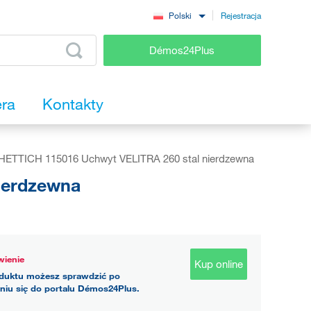
Rejestracja
Polski
Démos24Plus
era
Kontakty
HETTICH 115016 Uchwyt VELITRA 260 stal nierdzewna
ierdzewna
ienie
Kup online
duktu możesz sprawdzić po
niu się do portalu Démos24Plus.