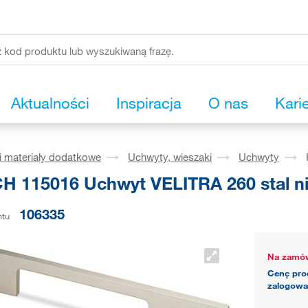
Aktualności
Inspiracja
O nas
Kari
i materiały dodatkowe
Uchwyty, wieszaki
Uchwyty
H 115016 Uchwyt VELITRA 260 stal n
106335
ntu
Na zamów
Cenę pro
zalogowa