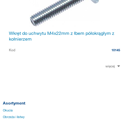
Wkręt do uchwytu M4x22mm z łbem półokrągłym z
kołnierzem
Kod
10145
więcej
Asortyment
Okucia
Obrzeża i listwy