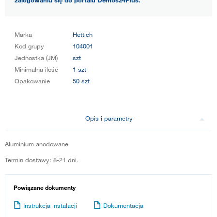
zalogowaniu się do portalu Démos24Plus.
Marka
Hettich
Kod grupy
104001
Jednostka (JM)
szt
Minimalna ilość
1 szt
Opakowanie
50 szt
Opis i parametry
Aluminium anodowane
Termin dostawy: 8-21 dni.
Powiązane dokumenty
Instrukcja instalacji
Dokumentacja