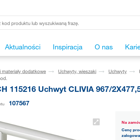
Aktualności
Inspiracja
O nas
Kari
i materiały dodatkowe
Uchwyty, wieszaki
Uchwyty
nod.
H 115216 Uchwyt CLIVIA 967/2X477,
107567
ntu
Na zamów
Cenę pro
zalogowa