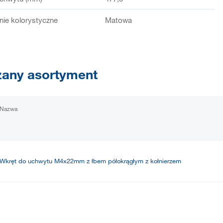
ie kolorystyczne
Matowa
any asortyment
Nazwa
Wkręt do uchwytu M4x22mm z łbem półokrągłym z kołnierzem