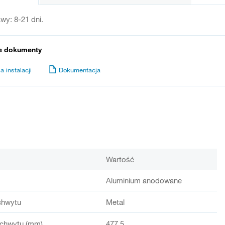
wy: 8-21 dni.
e dokumenty
a instalacji
Dokumentacja
Wartość
Aluminium anodowane
chwytu
Metal
chwytu (mm)
477,5