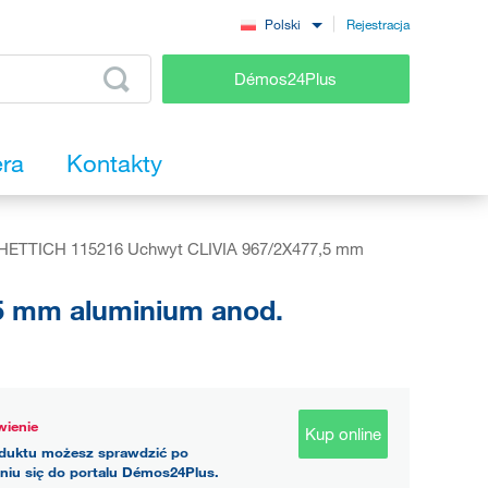
Rejestracja
Polski
Démos24Plus
era
Kontakty
HETTICH 115216 Uchwyt CLIVIA 967/2X477,5 mm
5 mm aluminium anod.
ienie
Kup online
duktu możesz sprawdzić po
niu się do portalu Démos24Plus.