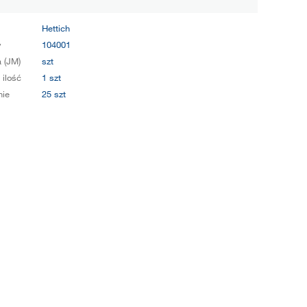
Hettich
y
104001
 (JM)
szt
 ilość
1 szt
ie
25 szt