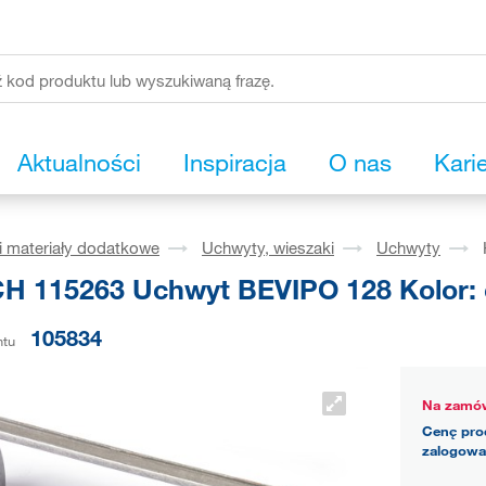
Aktualności
Inspiracja
O nas
Kari
i materiały dodatkowe
Uchwyty, wieszaki
Uchwyty
H 115263 Uchwyt BEVIPO 128 Kolor: 
105834
ntu
Na zamów
Cenę pro
zalogowa