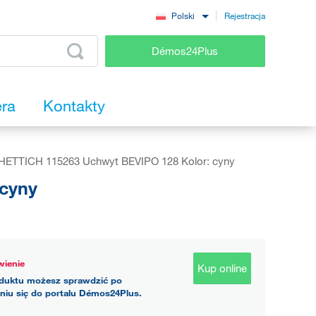
Rejestracja
Polski
Démos24Plus
era
Kontakty
HETTICH 115263 Uchwyt BEVIPO 128 Kolor: cyny
cyny
ienie
Kup online
duktu możesz sprawdzić po
niu się do portalu Démos24Plus.