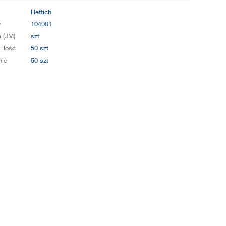
Hettich
y
104001
 (JM)
szt
 ilość
50 szt
ie
50 szt