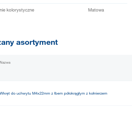
ie kolorystyczne
Matowa
any asortyment
Nazwa
Wkręt do uchwytu M4x22mm z łbem półokrągłym z kołnierzem