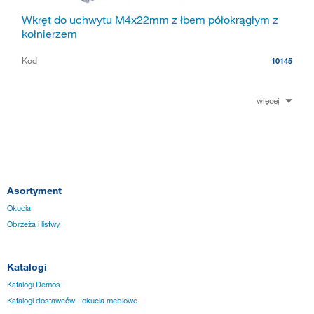
Wkręt do uchwytu M4x22mm z łbem półokrągłym z
kołnierzem
Kod
10145
więcej
Asortyment
Okucia
Obrzeża i listwy
Katalogi
Katalogi Demos
Katalogi dostawców - okucia meblowe