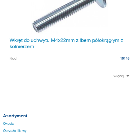
Wkręt do uchwytu M4x22mm z łbem półokrągłym z
kołnierzem
Kod
10145
więcej
Asortyment
Okucia
Obrzeża i listwy