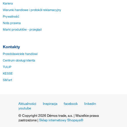
Kariera
Warunki handlowe i protokół reklamacyjny
Prywatność
Nota prawna
Marki produktów - przegląd
Kontakty
Przedstawiciele handlowi
Centrum obsługi klienta
TULIP
KESSE
SM´art
Aktualności
Inspiracja
facebook
linkedin
youtube
© Copyright 2026 Démos trade, a.s. | Wszelkie prawa
zastrzeżone |
Sklep internetowy Shopsys®