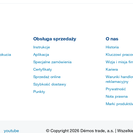
Obsługa sprzedaży
O nas
Instrukcje
Historia
okucia
Aplikacja
Kluczowi praco
Specjalne zamówienia
Wizja i misja fi
Certyfikaty
Kariera
Sprzedaż online
Warunki handlow
reklamacyjny
Szybkość dostawy
Prywatność
Punkty
Nota prawna
Marki produktó
youtube
© Copyright 2026 Démos trade, a.s. | Wszelki