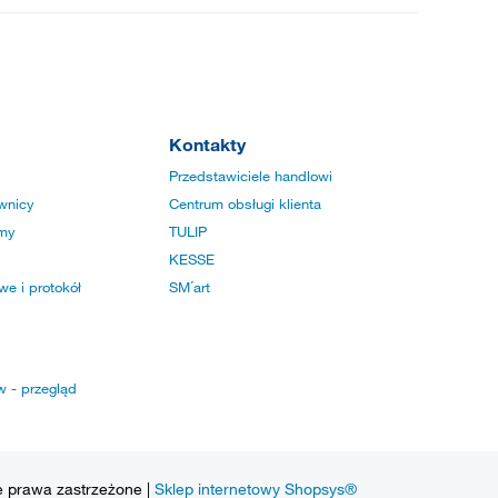
Kontakty
Przedstawiciele handlowi
wnicy
Centrum obsługi klienta
rmy
TULIP
KESSE
e i protokół
SM´art
w - przegląd
e prawa zastrzeżone |
Sklep internetowy Shopsys®