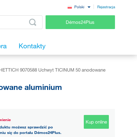
Rejestracja
Polski
Démos24Plus
era
Kontakty
HETTICH 9070588 Uchwyt TICINUM 50 anodowane
owane aluminium
ienie
Kup online
duktu możesz sprawdzić po
niu się do portalu Démos24Plus.