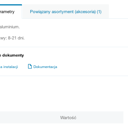
arametry
Powiązany asortyment (akcesoria) (1)
luminium.
wy: 8-21 dni.
e dokumenty
a instalacji
Dokumentacja
Wartość