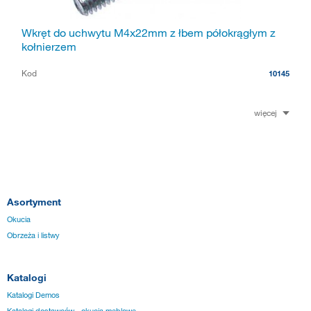
Wkręt do uchwytu M4x22mm z łbem półokrągłym z
kołnierzem
Kod
10145
więcej
Asortyment
Okucia
Obrzeża i listwy
Katalogi
Katalogi Demos
Katalogi dostawców - okucia meblowe