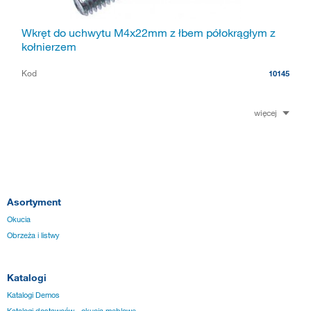
Wkręt do uchwytu M4x22mm z łbem półokrągłym z
kołnierzem
Kod
10145
więcej
Asortyment
Okucia
Obrzeża i listwy
Katalogi
Katalogi Demos
Katalogi dostawców - okucia meblowe