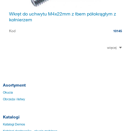
Wkręt do uchwytu M4x22mm z łbem półokrągłym z
kołnierzem
Kod
10145
więcej
Asortyment
Okucia
Obrzeża i listwy
Katalogi
Katalogi Demos
Katalogi dostawców - okucia meblowe