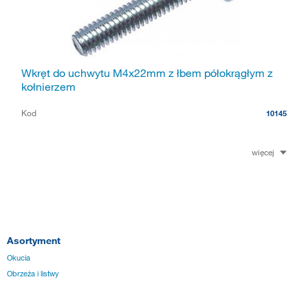
Wkręt do uchwytu M4x22mm z łbem półokrągłym z
kołnierzem
Kod
10145
więcej
Asortyment
Okucia
Obrzeża i listwy