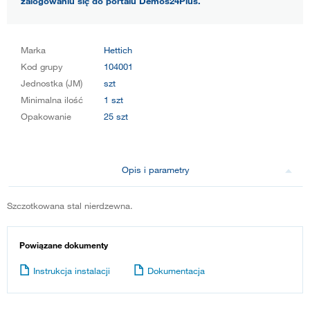
zalogowaniu się do portalu Démos24Plus.
Marka
Hettich
Kod grupy
104001
Jednostka (JM)
szt
Minimalna ilość
1 szt
Opakowanie
25 szt
Opis i parametry
Szczotkowana stal nierdzewna.
Powiązane dokumenty
Instrukcja instalacji
Dokumentacja