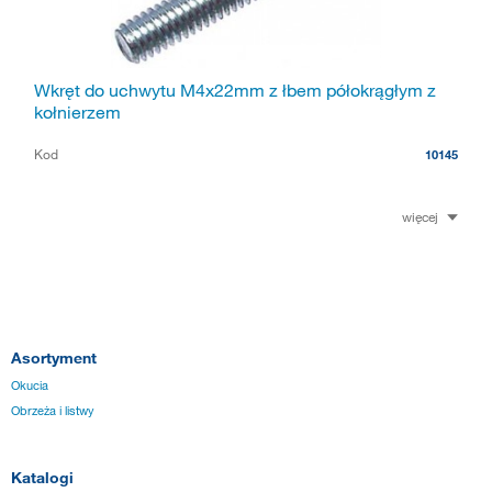
Wkręt do uchwytu M4x22mm z łbem półokrągłym z
kołnierzem
Kod
10145
więcej
Asortyment
Okucia
Obrzeża i listwy
Katalogi