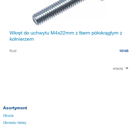
Wkręt do uchwytu M4x22mm z łbem półokrągłym z
kołnierzem
Kod
10145
więcej
Asortyment
Okucia
Obrzeża i listwy