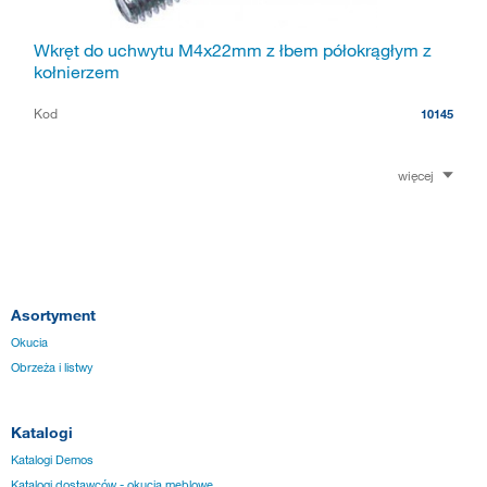
Wkręt do uchwytu M4x22mm z łbem półokrągłym z
kołnierzem
Kod
10145
więcej
Asortyment
Okucia
Obrzeża i listwy
Katalogi
Katalogi Demos
Katalogi dostawców - okucia meblowe