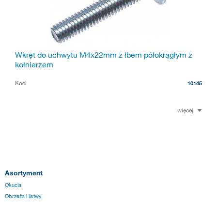
Wkręt do uchwytu M4x22mm z łbem półokrągłym z
kołnierzem
Kod
10145
więcej
Asortyment
Okucia
Obrzeża i listwy