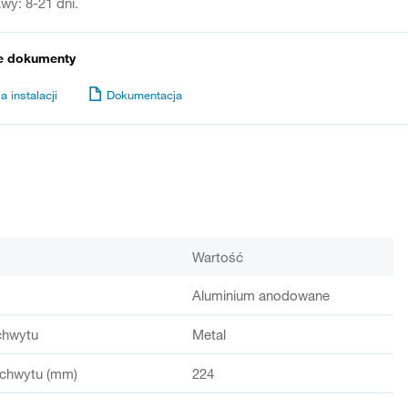
wy: 8-21 dni.
e dokumenty
a instalacji
Dokumentacja
Wartość
Aluminium anodowane
chwytu
Metal
chwytu (mm)
224