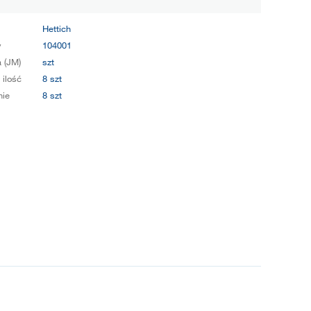
Hettich
y
104001
 (JM)
szt
 ilość
8 szt
ie
8 szt