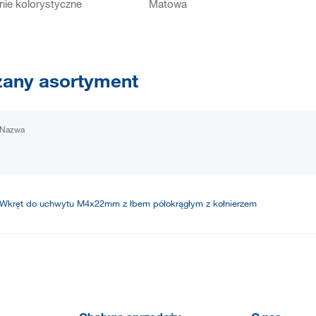
ie kolorystyczne
Matowa
any asortyment
Nazwa
Wkręt do uchwytu M4x22mm z łbem półokrągłym z kołnierzem