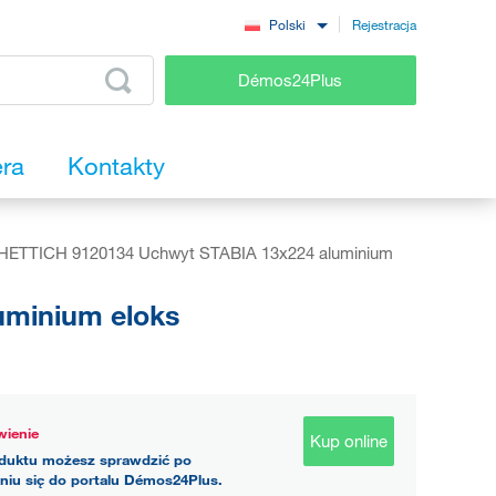
Rejestracja
Polski
Démos24Plus
era
Kontakty
HETTICH 9120134 Uchwyt STABIA 13x224 aluminium
uminium eloks
ienie
Kup online
duktu możesz sprawdzić po
niu się do portalu Démos24Plus.