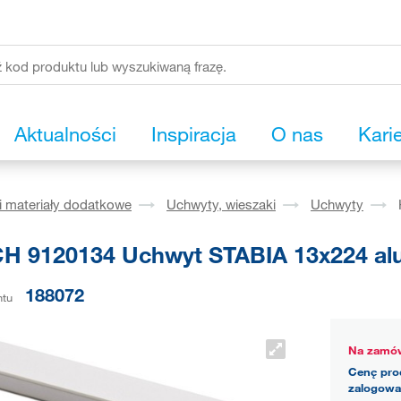
Aktualności
Inspiracja
O nas
Kari
i materiały dodatkowe
Uchwyty, wieszaki
Uchwyty
H 9120134 Uchwyt STABIA 13x224 al
188072
ntu
Na zamów
Cenę pro
zalogowa