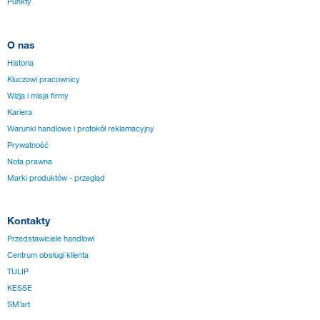
Punkty
O nas
Historia
Kluczowi pracownicy
Wizja i misja firmy
Kariera
Warunki handlowe i protokół reklamacyjny
Prywatność
Nota prawna
Marki produktów - przegląd
Kontakty
Przedstawiciele handlowi
Centrum obsługi klienta
TULIP
KESSE
SM´art