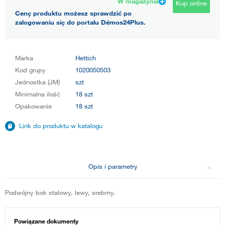
W magazynie
Kup online
Cenę produktu możesz sprawdzić po
zalogowaniu się do portalu Démos24Plus.
Marka
Hettich
Kod grupy
1020050503
Jednostka (JM)
szt
Minimalna ilość
18 szt
Opakowanie
18 szt
Link do produktu w katalogu
Opis i parametry
Podwójny bok stalowy, lewy, srebrny.
Powiązane dokumenty