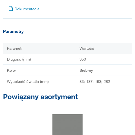
Dokumentacja
Parametry
Parametr
Wartość
Długość (mm)
350
Kolor
Srebrny
Wysokość światła (mm)
83; 137; 193; 282
Powiązany asortyment