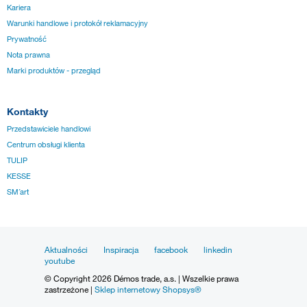
Kariera
Warunki handlowe i protokół reklamacyjny
Prywatność
Nota prawna
Marki produktów - przegląd
Kontakty
Przedstawiciele handlowi
Centrum obsługi klienta
TULIP
KESSE
SM´art
Aktualności
Inspiracja
facebook
linkedin
youtube
© Copyright 2026 Démos trade, a.s. | Wszelkie prawa
zastrzeżone |
Sklep internetowy Shopsys®