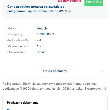
Na zamówienie
Kup online
Cenę produktu możesz sprawdzić po
zalogowaniu się do portalu Démos24Plus.
Marka
Hettich
Kod grupy
1020050503
Jednostka (JM)
szt
Minimalna ilość
1 szt
Opakowanie
80 szt
Opis i parametry
Reling prawy. Biały. Należy domówić mocowanie frontu do relingu
podłużnego (119268 do przykręcania lub 106881 z kołkami rozporowymi)
Powiązane dokumenty