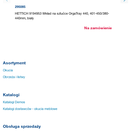
295085
295116
HETTICH 9194953 Wkład na sztućce OrgaTray 440, 401-450/380-
HETTICH
440mm, biały
440mm, 
Na zamówienie
Asortyment
Okucia
Obrzeża i listwy
Katalogi
Katalogi Demos
Katalogi dostawców - okucia meblowe
Obsługa sprzedaży