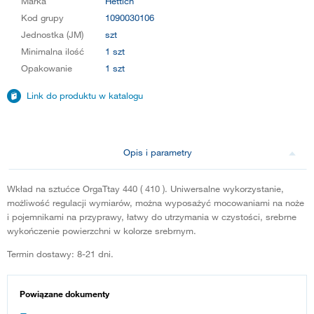
Marka
Hettich
Kod grupy
1090030106
Jednostka (JM)
szt
Minimalna ilość
1 szt
Opakowanie
1 szt
Link do produktu w katalogu
Opis i parametry
Wkład na sztućce OrgaTtay 440 ( 410 ). Uniwersalne wykorzystanie,
możliwość regulacji wymiarów, można wyposażyć mocowaniami na noże
i pojemnikami na przyprawy, łatwy do utrzymania w czystości, srebrne
wykończenie powierzchni w kolorze srebrnym.
Termin dostawy: 8-21 dni.
Powiązane dokumenty