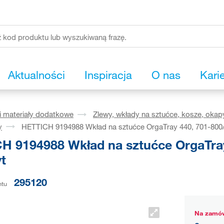
Aktualności
Inspiracja
O nas
Kari
i materiały dodatkowe
Zlewy, wkłady na sztućce, kosze, okap
y
HETTICH 9194988 Wkład na sztućce OrgaTray 440, 701-800
H 9194988 Wkład na sztućce OrgaTra
t
295120
ntu
Na zamów