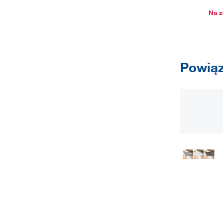
Na z
Powiąz