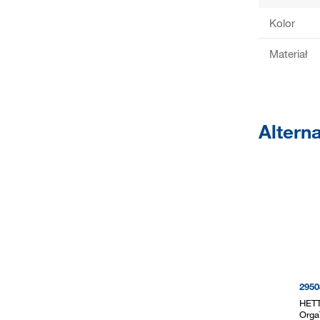
Kolor
Materiał
Altern
2950
HETT
Orga