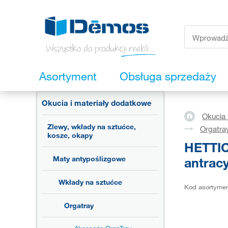
Asortyment
Obsługa sprzedaży
Okucia i materiały dodatkowe
Okucia 
Zlewy, wkłady na sztućce,
Orgatra
kosze, okapy
HETTIC
antracy
Maty antypoślizgowe
Wkłady na sztućce
Kod asortyme
Orgatray