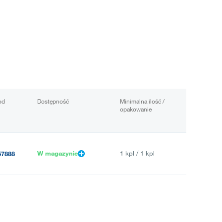
od
Dostępność
Minimalna ilość /
opakowanie
W magazynie
1 kpl / 1 kpl
57888