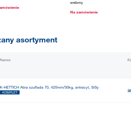
srebrny
amówienie
Na zamówienie
any asortyment
Nazwa
K
K-HETTICH Atira szuflada 70, 420mm/30kg, antracyt, SiSy
3
KOMPLET