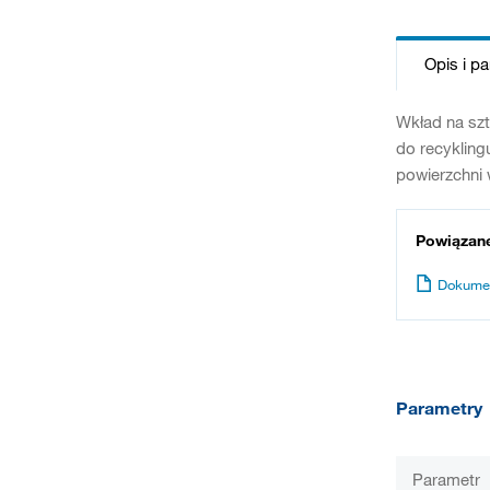
Opis i p
Wkład na szt
do recyklin
powierzchni 
Powiązan
Dokume
Parametry
Parametr