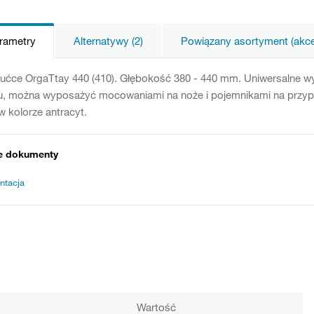
arametry
Alternatywy (2)
Powiązany asortyment (akces
ućce OrgaTtay 440 (410). Głębokość 380 - 440 mm. Uniwersalne wyk
gu, można wyposażyć mocowaniami na noże i pojemnikami na przypr
w kolorze antracyt.
e dokumenty
ntacja
Wartość