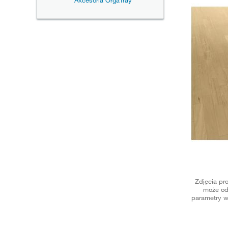
Akcesoria OrgaTray
Zdjęcia pr
może od
parametry w