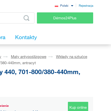
Rejestracja
Polski
Démos24Plus
era
Kontakty
y
Maty antypoślizgowe
Wkłady na sztućce
/380-440mm, antracyt
y 440, 701-800/380-440mm,
ienie
Kup online