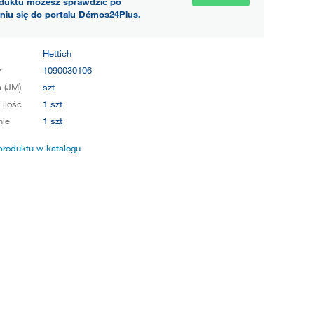
duktu możesz sprawdzić po
niu się do portalu Démos24Plus.
Hettich
y
1090030106
 (JM)
szt
 ilość
1 szt
ie
1 szt
produktu w katalogu