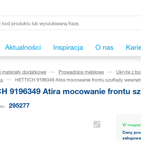
Aktualności
Inspiracja
O nas
Kari
i materiały dodatkowe
Prowadnice meblowe
Ukryte z b
ra
HETTICH 9196349 Atira mocowanie frontu szuflady wewnętrz
H 9196349 Atira mocowanie frontu szu
295277
ntu
W magaz
Cenę pro
zalogowa