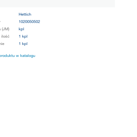
Hettich
y
1020050502
 (JM)
kpl
 ilość
1 kpl
ie
1 kpl
produktu w katalogu