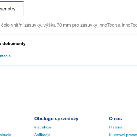
arametry
é čelo vnitřní zásuvky, výška 70 mm pro zásuvky InnoTech a InnoTech 
e dokumenty
ntacja
Obsługa sprzedaży
O nas
Instrukcje
Historia
okucia
Aplikacja
Kluczowi praco