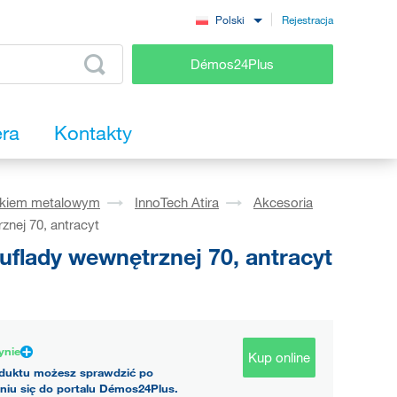
Rejestracja
Polski
Démos24Plus
era
Kontakty
okiem metalowym
InnoTech Atira
Akcesoria
nej 70, antracyt
flady wewnętrznej 70, antracyt
ynie
Kup online
duktu możesz sprawdzić po
niu się do portalu Démos24Plus.