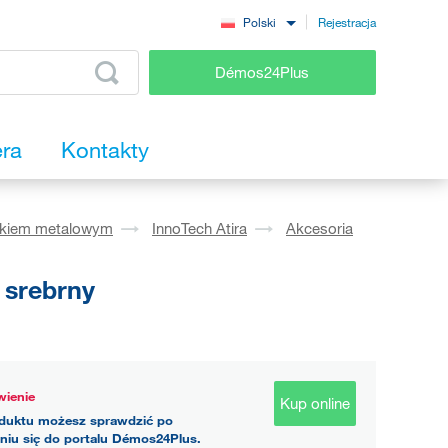
Rejestracja
Polski
Démos24Plus
era
Kontakty
okiem metalowym
InnoTech Atira
Akcesoria
 srebrny
ienie
Kup online
duktu możesz sprawdzić po
niu się do portalu Démos24Plus.