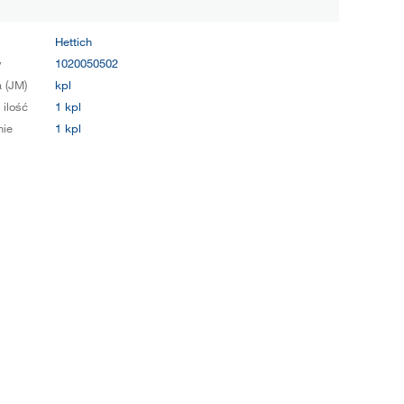
Hettich
y
1020050502
 (JM)
kpl
 ilość
1 kpl
ie
1 kpl