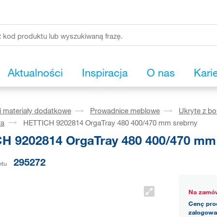
Aktualności
Inspiracja
O nas
Kari
i materiały dodatkowe
Prowadnice meblowe
Ukryte z b
ra
HETTICH 9202814 OrgaTray 480 400/470 mm srebrny
H 9202814 OrgaTray 480 400/470 mm
295272
ntu
Na zamów
Cenę pro
zalogowa