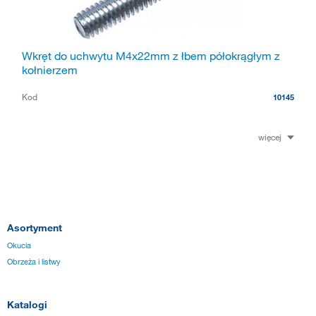
Wkręt do uchwytu M4x22mm z łbem półokrągłym z
kołnierzem
Kod
10145
więcej
Asortyment
Okucia
Obrzeża i listwy
Katalogi