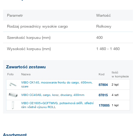
Parametr
Wartość
Rodzaj prowadnicy wysokie cargo
Rolkowy
Szerokość korpusu (mm)
400
Wysokość korpusu (mm)
1 460 - 1 460
Zawartość zestawu
Ilość
Foto
Nazwa
Kod
w komplecie
VIBO CK140, mocowanie frontu do cargo, 400mm,
87804
2 kpl
szare
87815
VIBO CC40AS, cargo, kosz, druciany, 400mm
4 szt
VIBO CE1605+GCFTMVG, potravinová skříň, střední
170005
1 kpl
rám včetně výsuvu ROLL
Asortyment