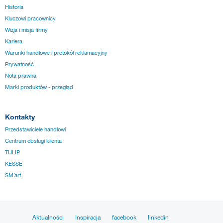
Historia
Kluczowi pracownicy
Wizja i misja firmy
Kariera
Warunki handlowe i protokół reklamacyjny
Prywatność
Nota prawna
Marki produktów - przegląd
Kontakty
Przedstawiciele handlowi
Centrum obsługi klienta
TULIP
KESSE
SM´art
Aktualności
Inspiracja
facebook
linkedin