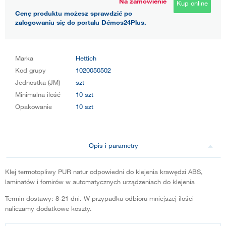
Na zamówienie
Kup online
Cenę produktu możesz sprawdzić po
zalogowaniu się do portalu Démos24Plus.
Marka
Hettich
Kod grupy
1020050502
Jednostka (JM)
szt
Minimalna ilość
10 szt
Opakowanie
10 szt
Opis i parametry
Klej termotopliwy PUR natur odpowiedni do klejenia krawędzi ABS,
laminatów i fornirów w automatycznych urządzeniach do klejenia
Termin dostawy: 8-21 dni. W przypadku odbioru mniejszej ilości
naliczamy dodatkowe koszty.