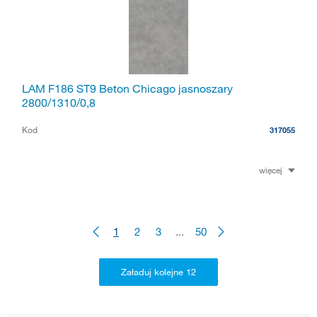
LAM F186 ST9 Beton Chicago jasnoszary
2800/1310/0,8
Kod
317055
więcej
1
2
3
...
50