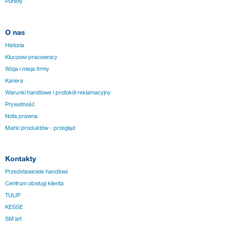
Punkty
O nas
Historia
Kluczowi pracownicy
Wizja i misja firmy
Kariera
Warunki handlowe i protokół reklamacyjny
Prywatność
Nota prawna
Marki produktów - przegląd
Kontakty
Przedstawiciele handlowi
Centrum obsługi klienta
TULIP
KESSE
SM´art