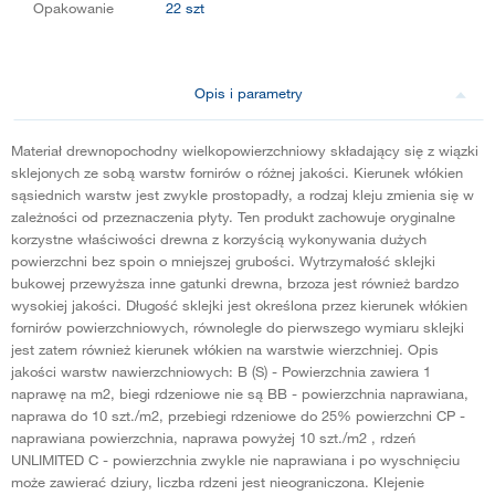
Opakowanie
22 szt
Opis i parametry
Materiał drewnopochodny wielkopowierzchniowy składający się z wiązki
sklejonych ze sobą warstw fornirów o różnej jakości. Kierunek włókien
sąsiednich warstw jest zwykle prostopadły, a rodzaj kleju zmienia się w
zależności od przeznaczenia płyty. Ten produkt zachowuje oryginalne
korzystne właściwości drewna z korzyścią wykonywania dużych
powierzchni bez spoin o mniejszej grubości. Wytrzymałość sklejki
bukowej przewyższa inne gatunki drewna, brzoza jest również bardzo
wysokiej jakości. Długość sklejki jest określona przez kierunek włókien
fornirów powierzchniowych, równolegle do pierwszego wymiaru sklejki
jest zatem również kierunek włókien na warstwie wierzchniej. Opis
jakości warstw nawierzchniowych: B (S) - Powierzchnia zawiera 1
naprawę na m2, biegi rdzeniowe nie są BB - powierzchnia naprawiana,
naprawa do 10 szt./m2, przebiegi rdzeniowe do 25% powierzchni CP -
naprawiana powierzchnia, naprawa powyżej 10 szt./m2 , rdzeń
UNLIMITED C - powierzchnia zwykle nie naprawiana i po wyschnięciu
może zawierać dziury, liczba rdzeni jest nieograniczona. Klejenie