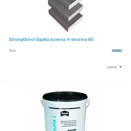
StrongGrind Gąbka ścierna 4-stronna 60
Kod
102553
więcej