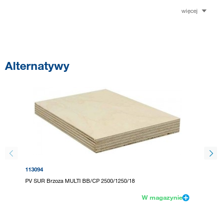
więcej
Alternatywy
113094
106372
PV SUR Brzoza MULTI BB/CP 2500/1250/18
PV SUR 
W magazynie