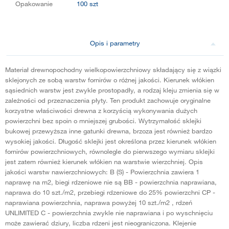
Opakowanie
100 szt
Opis i parametry
Materiał drewnopochodny wielkopowierzchniowy składający się z wiązki
sklejonych ze sobą warstw fornirów o różnej jakości. Kierunek włókien
sąsiednich warstw jest zwykle prostopadły, a rodzaj kleju zmienia się w
zależności od przeznaczenia płyty. Ten produkt zachowuje oryginalne
korzystne właściwości drewna z korzyścią wykonywania dużych
powierzchni bez spoin o mniejszej grubości. Wytrzymałość sklejki
bukowej przewyższa inne gatunki drewna, brzoza jest również bardzo
wysokiej jakości. Długość sklejki jest określona przez kierunek włókien
fornirów powierzchniowych, równolegle do pierwszego wymiaru sklejki
jest zatem również kierunek włókien na warstwie wierzchniej. Opis
jakości warstw nawierzchniowych: B (S) - Powierzchnia zawiera 1
naprawę na m2, biegi rdzeniowe nie są BB - powierzchnia naprawiana,
naprawa do 10 szt./m2, przebiegi rdzeniowe do 25% powierzchni CP -
naprawiana powierzchnia, naprawa powyżej 10 szt./m2 , rdzeń
UNLIMITED C - powierzchnia zwykle nie naprawiana i po wyschnięciu
może zawierać dziury, liczba rdzeni jest nieograniczona. Klejenie