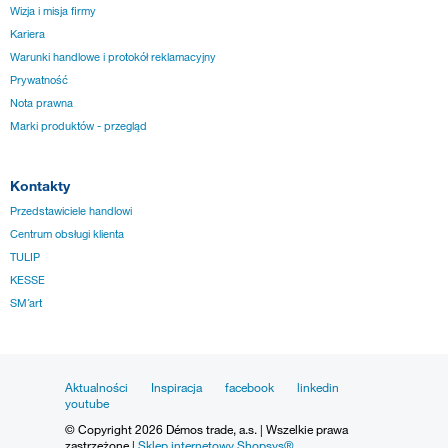
Wizja i misja firmy
Kariera
Warunki handlowe i protokół reklamacyjny
Prywatność
Nota prawna
Marki produktów - przegląd
Kontakty
Przedstawiciele handlowi
Centrum obsługi klienta
TULIP
KESSE
SM´art
Aktualności
Inspiracja
facebook
linkedin
youtube
© Copyright 2026 Démos trade, a.s. | Wszelkie prawa
zastrzeżone |
Sklep internetowy Shopsys®