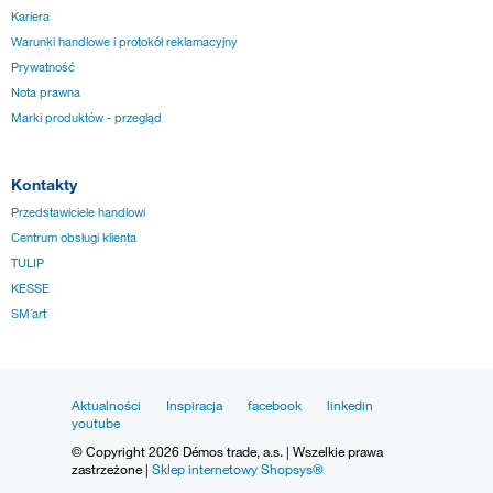
Kariera
Warunki handlowe i protokół reklamacyjny
Prywatność
Nota prawna
Marki produktów - przegląd
Kontakty
Przedstawiciele handlowi
Centrum obsługi klienta
TULIP
KESSE
SM´art
Aktualności
Inspiracja
facebook
linkedin
youtube
© Copyright 2026 Démos trade, a.s. | Wszelkie prawa
zastrzeżone |
Sklep internetowy Shopsys®