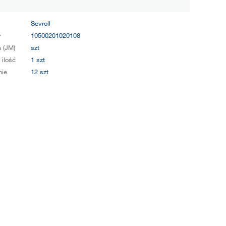
Sevroll
y
10500201020108
 (JM)
szt
 ilość
1 szt
ie
12 szt