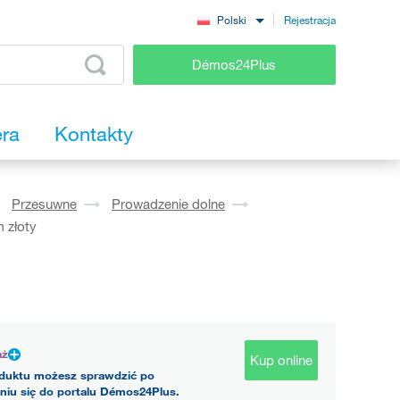
Rejestracja
Polski
Démos24Plus
era
Kontakty
Przesuwne
Prowadzenie dolne
 złoty
aż
Kup online
duktu możesz sprawdzić po
niu się do portalu Démos24Plus.