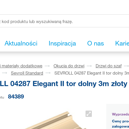
Aktualności
Inspiracja
O nas
Kari
i materiały dodatkowe
Okucia do drzwi
Drzwi do szaf
Sevroll Standard
SEVROLL 04287 Elegant II tor dolny 3m
 04287 Elegant II tor dolny 3m złoty
84389
ntu
Wyprzed
Cenę pro
zalogowa