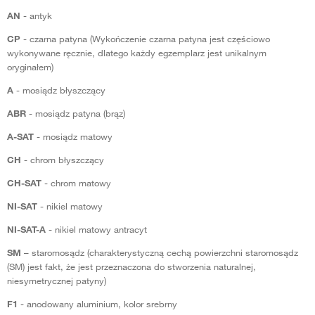
AN
- antyk
CP
- czarna patyna (Wykończenie czarna patyna jest częściowo
wykonywane ręcznie, dlatego każdy egzemplarz jest unikalnym
oryginałem)
A
- mosiądz błyszczący
ABR
- mosiądz patyna (brąz)
A-SAT
- mosiądz matowy
CH
- chrom błyszczący
CH-SAT
- chrom matowy
NI-SAT
- nikiel matowy
NI-SAT-A
- nikiel matowy antracyt
SM
– staromosądz (charakterystyczną cechą powierzchni staromosądz
(SM) jest fakt, że jest przeznaczona do stworzenia naturalnej,
niesymetrycznej patyny)
F1
- anodowany aluminium, kolor srebrny