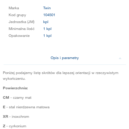
Marka
Twin
Kod grupy
104501
Jednostka (JM)
kpl
Minimalna ilość
1 kpl
Opakowanie
1 kpl
Opis i parametry
Poniżej podajemy listę skrótów dla lepszej orientacji w rzeczywistym
wykończeniu.
Powierzchnia:
CM
- czarny mat
E
- stal nierdzewna matowa
XR
- inoxchrom
Z
- cyrkonium